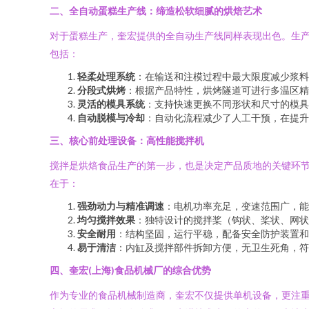
二、全自动蛋糕生产线：缔造松软细腻的烘焙艺术
对于蛋糕生产，奎宏提供的全自动生产线同样表现出色。生
包括：
轻柔处理系统
：在输送和注模过程中最大限度减少浆料
分段式烘烤
：根据产品特性，烘烤隧道可进行多温区精
灵活的模具系统
：支持快速更换不同形状和尺寸的模具
自动脱模与冷却
：自动化流程减少了人工干预，在提升
三、核心前处理设备：高性能搅拌机
搅拌是烘焙食品生产的第一步，也是决定产品质地的关键环
在于：
强劲动力与精准调速
：电机功率充足，变速范围广，能
均匀搅拌效果
：独特设计的搅拌桨（钩状、桨状、网状
安全耐用
：结构坚固，运行平稳，配备安全防护装置和
易于清洁
：内缸及搅拌部件拆卸方便，无卫生死角，符
四、奎宏(上海)食品机械厂的综合优势
作为专业的食品机械制造商，奎宏不仅提供单机设备，更注