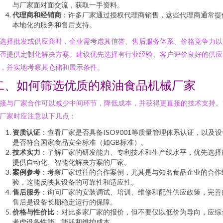
与厂家面对面交流，获取一手资料。
代理商和经销商
：许多厂家通过授权代理商销售，这些代理商通常提
本地化的服务和售后支持。
选择批发或供应商时，企业需考虑其信誉、售后服务体系、价格竞争力以
否提供定制化解决方案。建议优先选择有行业经验、客户评价良好的供应
，并实地考察其仓储和展示条件。
二、如何筛选优质的粮油食品机械厂家
接与厂家合作可以减少中间环节，降低成本，并获得更直接的技术支持。
厂家时应注意以下几点：
资质认证
：查看厂家是否具备ISO9001等质量管理体系认证，以及设
是否符合国家食品安全标准（如GB标准）。
技术实力
：了解厂家的研发能力、专利技术和生产线水平，优先选择
提供自动化、智能化解决方案的厂家。
案例参考
：考察厂家过往的合作案例，尤其是与知名食品企业的合作
验，这能反映其设备的可靠性和适应性。
售后服务
：询问厂家的安装调试、培训、维修和配件供应政策，完善
售后是设备长期稳定运行的保障。
价格与性价比
：对比多家厂家的报价，但不要仅以低价为导向，应综
考虑设备性能、能耗和维护成本。